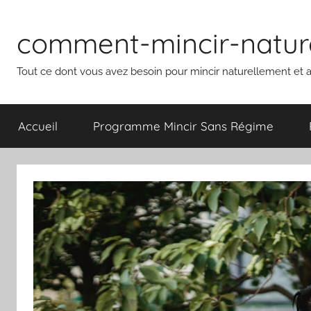
Aller
au
comment-mincir-natur
contenu
Tout ce dont vous avez besoin pour mincir naturellement et a
Accueil
Programme Mincir Sans Régime