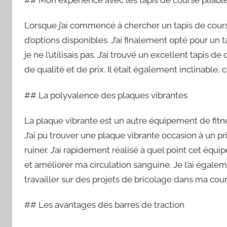
## Mon expérience avec les tapis de course pliabl
Lorsque j’ai commencé à chercher un tapis de cour
d’options disponibles. J’ai finalement opté pour un ta
je ne l’utilisais pas. J’ai trouvé un excellent tapis
de qualité et de prix. Il était également inclinable
## La polyvalence des plaques vibrantes
La plaque vibrante est un autre équipement de fitnes
J’ai pu trouver une plaque vibrante occasion à un p
ruiner. J’ai rapidement réalisé à quel point cet éq
et améliorer ma circulation sanguine. Je l’ai égal
travailler sur des projets de bricolage dans ma cour
## Les avantages des barres de traction