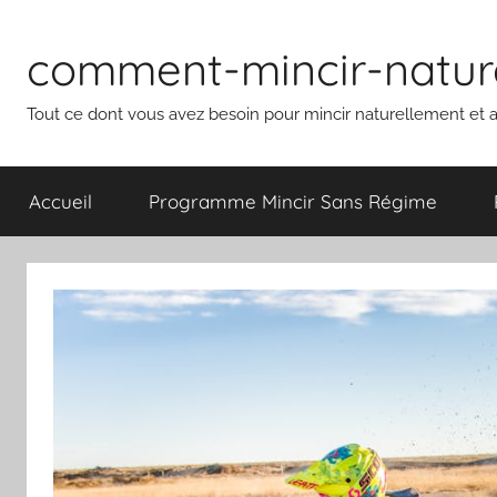
Aller
au
comment-mincir-natur
contenu
Tout ce dont vous avez besoin pour mincir naturellement et a
Accueil
Programme Mincir Sans Régime