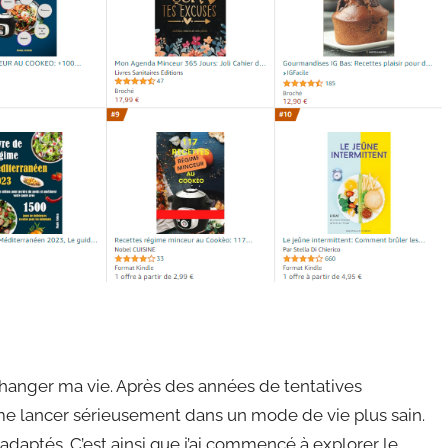
it changer ma vie. Après des années de tentatives
 me lancer sérieusement dans un mode de vie plus sain.
s adaptés. C’est ainsi que j’ai commencé à explorer le