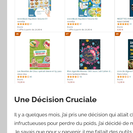
Une Décision Cruciale
Il y a quelques mois, j’ai pris une décision qui alla
infructueuses pour perdre du poids, j’ai décidé de
Je savais que pour y parvenir, il me fallait des outil