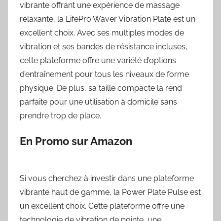
vibrante offrant une expérience de massage
relaxante, la LifePro Waver Vibration Plate est un
excellent choix. Avec ses multiples modes de
vibration et ses bandes de résistance incluses,
cette plateforme offre une variété d’options
d’entraînement pour tous les niveaux de forme
physique. De plus, sa taille compacte la rend
parfaite pour une utilisation à domicile sans
prendre trop de place.
En Promo sur Amazon
Si vous cherchez à investir dans une plateforme
vibrante haut de gamme, la Power Plate Pulse est
un excellent choix. Cette plateforme offre une
technologie de vibration de pointe, une