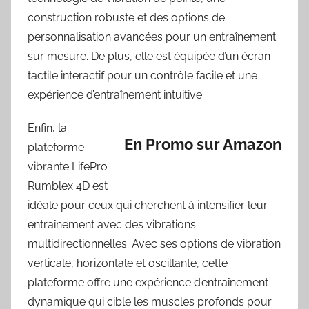
construction robuste et des options de
personnalisation avancées pour un entraînement
sur mesure. De plus, elle est équipée d’un écran
tactile interactif pour un contrôle facile et une
expérience d’entraînement intuitive.
Enfin, la
En Promo sur Amazon
plateforme
vibrante LifePro
Rumblex 4D est
idéale pour ceux qui cherchent à intensifier leur
entraînement avec des vibrations
multidirectionnelles. Avec ses options de vibration
verticale, horizontale et oscillante, cette
plateforme offre une expérience d’entraînement
dynamique qui cible les muscles profonds pour