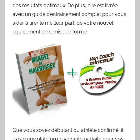
des résultats optimaux. De plus, elle est livrée
avec un guide d’entraînement complet pour vous
aider à tirer le meilleur parti de votre nouvel
équipement de remise en forme.
Que vous soyez débutant ou athlète confirmé, il
existe une plateforme vibrante parfaite pour vos